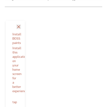
sluit
Install
BOSS
paints
Install
this
application
on
your
home
screen
for
a
better
experience.
tap