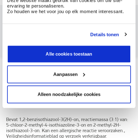
Deze website maakt gebruik van cookies om uw site-
ervaring te personaliseren.
Zo houden we het voor jou op elk moment interessant.
Dit product bestellen?
Maak een account aan bij BOSS paints
Details tonen
Reeds klant? Log hier in
Alle cookies toestaan
Hoe te gebruiken?
Aanpassen
Documentatie
Alleen noodzakelijke cookies
Etiketinformatie
Bevat 1,2-benzisothiazool-3(2H)-on, reactiemassa (3:1) van:
5-chloor-2-methyl-4-isothiazoline-3-on en 2-methyl-2H-
isothiazool-3-on. Kan een allergische reactie veroorzaken.,
Veiligheidsinformatieblad op verzoek verkrijgbaar.