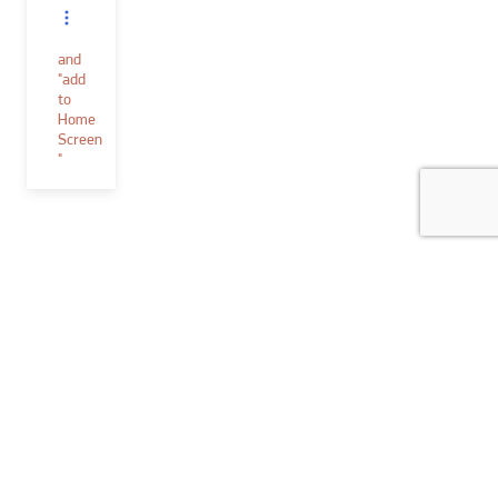
and
"add
to
Home
Screen
"
Verf & toebehoren
Decoratieve technieken