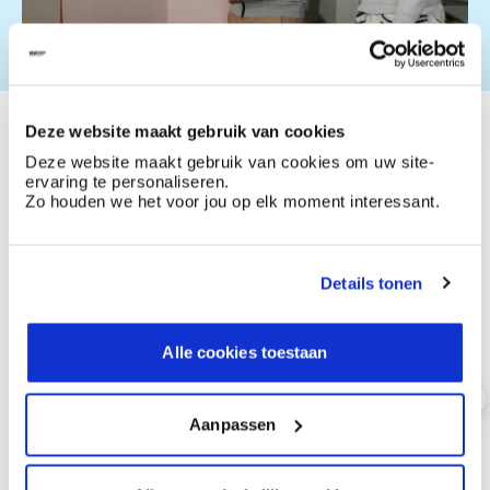
Deze website maakt gebruik van cookies
Wat heb je nodig om Stone
Deze website maakt gebruik van cookies om uw site-
ervaring te personaliseren.
Art te plaatsen?
Zo houden we het voor jou op elk moment interessant.
Details tonen
Alle cookies toestaan
Stucprimer Hydro
Stone 
gekorrelde grondlaag voor decoratieve
struct
technieken
steenac
Aanpassen
zorgt voor gelijke inzuiging en goede hechting
extra k
kleurv
watergedragen
mat, o