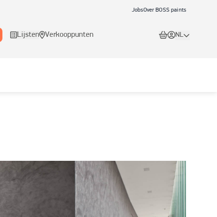
Jobs
Over BOSS paints
Lijsten
Verkooppunten
NL