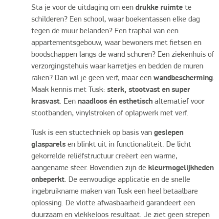
Sta je voor de uitdaging om een
drukke ruimte
te
schilderen? Een school, waar boekentassen elke dag
tegen de muur belanden? Een traphal van een
appartementsgebouw, waar bewoners met fietsen en
boodschappen langs de wand schuren? Een ziekenhuis of
verzorgingstehuis waar karretjes en bedden de muren
raken? Dan wil je geen verf, maar een
wandbescherming
.
Maak kennis met Tusk:
sterk, stootvast en super
krasvast
. Een
naadloos én esthetisch
alternatief voor
stootbanden, vinylstroken of oplapwerk met verf.
Tusk is een stuctechniek op basis van
geslepen
glasparels
en blinkt uit in functionaliteit. De licht
gekorrelde reliëfstructuur creëert een warme,
aangename sfeer. Bovendien zijn de
kleurmogelijkheden
onbeperkt
. De eenvoudige applicatie en de snelle
ingebruikname maken van Tusk een heel betaalbare
oplossing. De vlotte afwasbaarheid garandeert een
duurzaam en vlekkeloos resultaat. Je ziet geen strepen