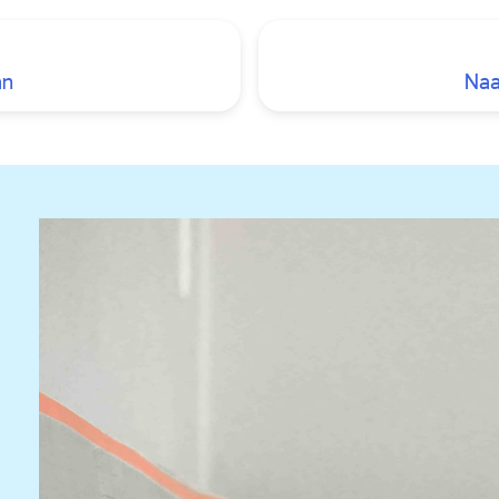
an
Naa