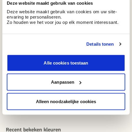
Deze website maakt gebruik van cookies
trending
trending
WE Z035
WAC 060
Deze website maakt gebruik van cookies om uw site-
Wonderful White
Connecting Blue
ervaring te personaliseren.
Zo houden we het voor jou op elk moment interessant.
Details tonen
trending
trending
WAC 011
WAC 065
Soft Peach
Memory Blue
Alle cookies toestaan
Aanpassen
trending
WAC 068
Celebrating Pink
Alleen noodzakelijke cookies
Recent bekeken kleuren