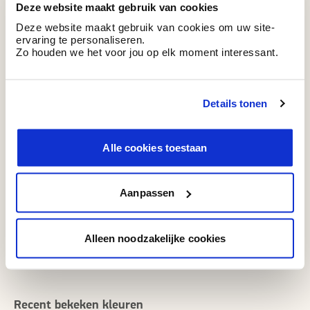
Deze website maakt gebruik van cookies
trending
trending
WAC 066
WAC 011
Deze website maakt gebruik van cookies om uw site-
Playful Green
Soft Peach
ervaring te personaliseren.
Zo houden we het voor jou op elk moment interessant.
Details tonen
trending
trending
WAC 065
WE Z035
Memory Blue
Wonderful White
Alle cookies toestaan
Aanpassen
trending
trending
WE M195
WE M225
Synthetic White
Coconut Milk
Alleen noodzakelijke cookies
Recent bekeken kleuren