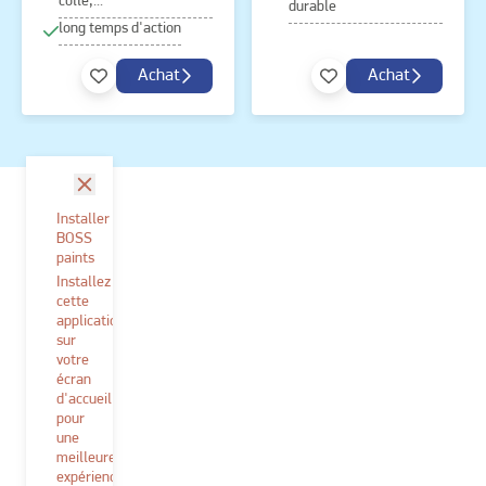
colle,...
durable
long temps d'action
Achat
Achat
fermer
Installer
BOSS
paints
Installez
cette
application
sur
votre
écran
d'accueil
pour
une
meilleure
expérience.