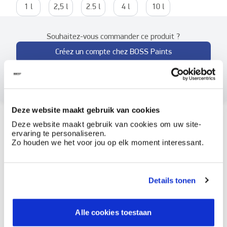
1 l
2,5 l
2.5 l
4 l
10 l
Souhaitez-vous commander ce produit ?
Créez un compte chez BOSS Paints
Déjà client ? Connectez-vous ici
Deze website maakt gebruik van cookies
Comment utiliser?
Deze website maakt gebruik van cookies om uw site-
ervaring te personaliseren.
Zo houden we het voor jou op elk moment interessant.
Documents
Details tonen
Informations sur l'étiquette
Tenir hors de portée des enfants. Fiche de données de
Alle cookies toestaan
sécurité disponible sur demande., Contient 1,2-
benzisothiazol-3(2H)-one, mélange de: 5-chloro-2-méthyl-