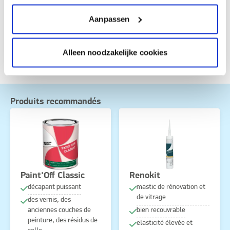
2H-isothiazol-3-one et 2-méthyl-2H-isothiazol-3-one (3:1).
Peut produire une réaction allergique. Valeur limite en UE
Aanpassen
pour ce produit (Cat. A/c): 40 g/l. Ce produit contient au
maximum 30 g/l COV.
Alleen noodzakelijke cookies
Produits recommandés
Paint'Off Classic
Renokit
décapant puissant
mastic de rénovation et
de vitrage
des vernis, des
anciennes couches de
bien recouvrable
peinture, des résidus de
elasticité élevée et