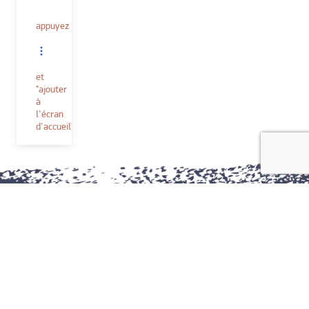
appuyez
et
"ajouter
à
l'écran
d'accueil"
Peintures et accessoires
Techniques décoratives