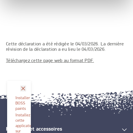
Cette déclaration a été rédigée le 04/03/2026. La dernière
révision de la déclaration a eu lieu le 04/03/2026.
Téléchargez cette page web au format PDF.
fermer
Installer
BOSS
paints
Installez
cette
application
Peintures et accessoires
sur