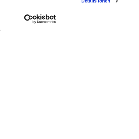
Details tonen
Peintures et
Techniques
accessoires
décoratives
Peinture
Aqua Sensa