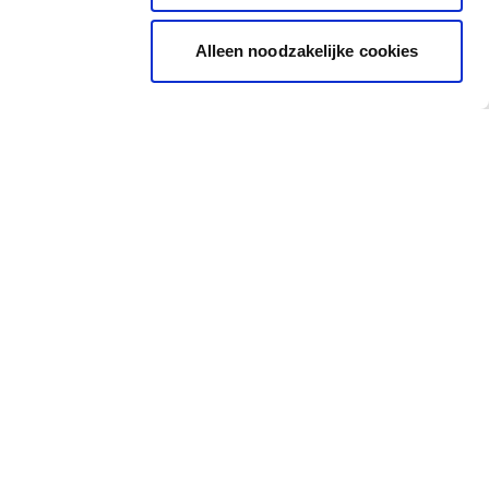
Alleen noodzakelijke cookies
Soutien
Où nous trouver
Nijverheidstraat 81, 8791
Formations
Waregem