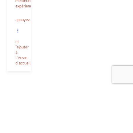
meilleure
expérience.
appuyez
et
"ajouter
à
l'écran
d'accueil"
Peintures et accessoires