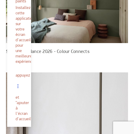
paints
Installez
cette
application
sur
votre
écran
d'accueil
pour
une
Spécial Tendance 2026 - Colour Connects
meilleure
expérience.
appuyez
et
"ajouter
à
l'écran
d'accueil"