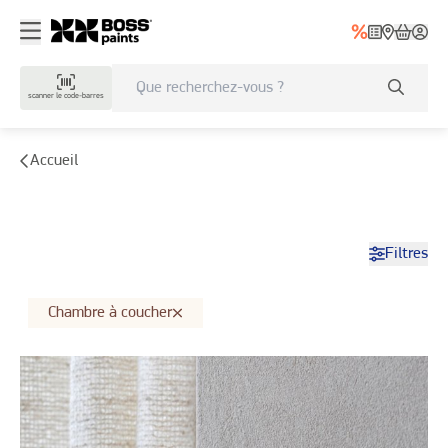
Galerie d'inspiration - bosspaints.be
scanner le code-barres
Accueil
Filtres
Chambre à coucher