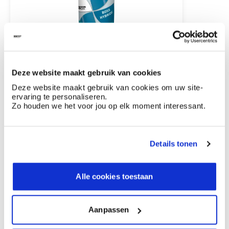
Boss-hybride
finition haut de gamme pour murs et bois
résistant aux rayures et très bonne facilité de
Deze website maakt gebruik van cookies
nettoyage
semi-mate
Deze website maakt gebruik van cookies om uw site-
ervaring te personaliseren.
Zo houden we het voor jou op elk moment interessant.
Achat
Details tonen
Découvrez plus d'images d'inspiration pour:
Cuisine
Alle cookies toestaan
Off white
Aanpassen
Ces styles peuvent également vous plaire