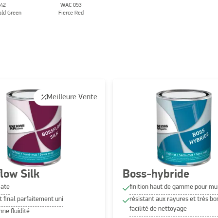
42
WAC 053
ald Green
Fierce Red
Meilleure Vente
low Silk
Boss-hybride
ate
finition haut de gamme pour mur
t final parfaitement uni
résistant aux rayures et très b
facilité de nettoyage
nne fluidité