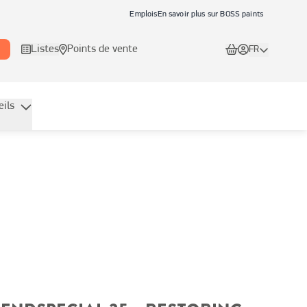
Emplois
En savoir plus sur BOSS paints
Listes
Points de vente
FR
eils