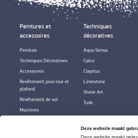
Peintures et
Techniques
accessoires
décoratives
Peinture
Aqua Sensa
Techniques Décoratives
Calco
Accessoires
Claystuc
Revêtement pour mur et
Limestone
plafond
Stone Art
Revêtement de sol
Tusk
Machines
Deze website maakt gebru
Deze website maakt gebrui