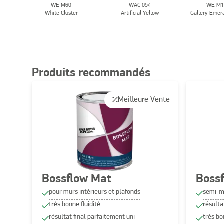
WE M60
WAC 054
WE M1
White Cluster
Artificial Yellow
Gallery Emer
Produits recommandés
Meilleure Vente
Bossflow Mat
Bossf
pour murs intérieurs et plafonds
semi-m
très bonne fluidité
résulta
résultat final parfaitement uni
très bo