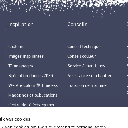
Inspiration
Conseils
Couleurs
Conseil technique
Images inspirantes
Conseil couleur
Témoignages
Service échantillons
Spécial tendances 2026
Assistance sur chantier
We Are Colour & Timeless
Location de machine
Magazines et publications
Centre de téléchargement
photos
ik van cookies
Tendances couleurs dans
k van cookies om uw site-ervaring te personaliseren.