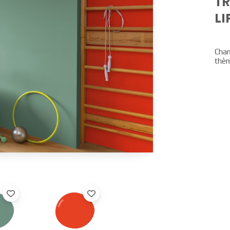
TR
LI
C
ham
thèm