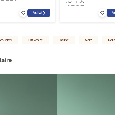
semi-mate
Achat
A
coucher
Off white
Jaune
Vert
Rou
laire