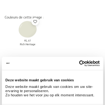
Couleurs de cette image :
KL 41
Rich Heritage
Découvrez plus d'images d'inspiration pour:
Off white
Claystuc - stuc argile
Deze website maakt gebruik van cookies
Deze website maakt gebruik van cookies om uw site-
ervaring te personaliseren.
Ces styles peuvent également vous plaire
Zo houden we het voor jou op elk moment interessant.