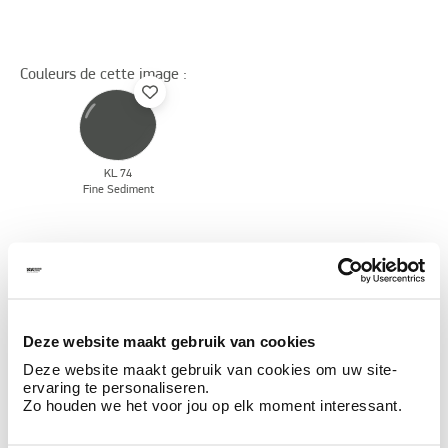
Couleurs de cette image :
KL 74
Fine Sediment
Découvrez plus d'images d'inspiration pour:
Gris
Claystuc - stuc argile
Deze website maakt gebruik van cookies
Deze website maakt gebruik van cookies om uw site-
ervaring te personaliseren.
Ces styles peuvent également vous plaire
Zo houden we het voor jou op elk moment interessant.