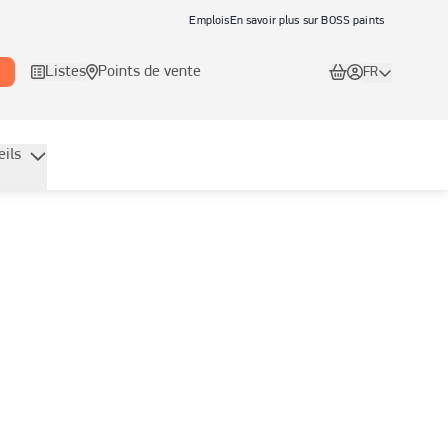
Emplois
En savoir plus sur BOSS paints
Listes
Points de vente
FR
eils