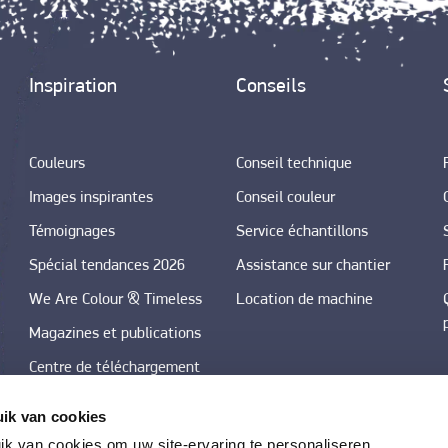
Inspiration
Conseils
Couleurs
Conseil technique
Images inspirantes
Conseil couleur
Témoignages
Service échantillons
Spécial tendances 2026
Assistance sur chantier
We Are Colour & Timeless
Location de machine
Magazines et publications
Centre de téléchargement
photos
ik van cookies
Tendances couleurs dans
k van cookies om uw site-ervaring te personaliseren.