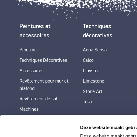
Peintures et
Techniques
accessoires
décoratives
Peinture
Aqua Sensa
Techniques Décoratives
Calco
Accessoires
Claystuc
Revêtement pour mur et
Limestone
plafond
Stone Art
Revêtement de sol
Tusk
Machines
Deze website maakt gebru
Deze website maakt gebrui