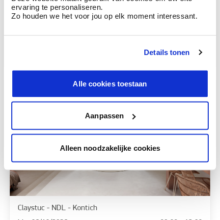
Calco - NDL - Kontich
ervaring te personaliseren.
Zo houden we het voor jou op elk moment interessant.
Mer.
09/09/2026
09:00 - 16:00
BOSS paints Antwerpen
S'inscrire
Details tonen
Alle cookies toestaan
Aanpassen
Alleen noodzakelijke cookies
Claystuc - NDL - Kontich