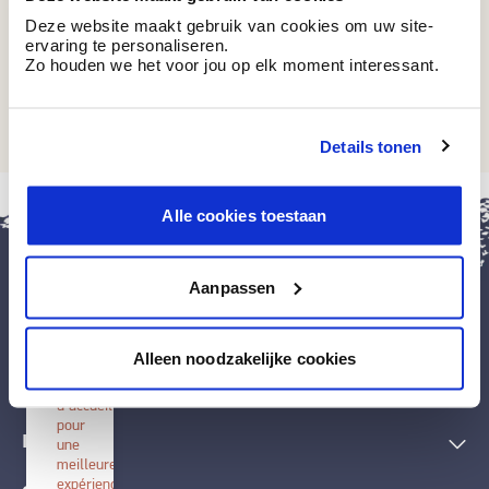
Deze website maakt gebruik van cookies om uw site-
ervaring te personaliseren.
Zo houden we het voor jou op elk moment interessant.
WE Z038
Embryonic White
Details tonen
fermer
Alle cookies toestaan
Installer
BOSS
paints
Aanpassen
Installez
cette
application
Peintures et accessoires
sur
Alleen noodzakelijke cookies
votre
écran
Techniques décoratives
d'accueil
pour
Inspiration
une
meilleure
expérience.