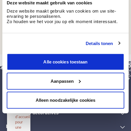
Deze website maakt gebruik van cookies
Couleurs récemment consultées
Deze website maakt gebruik van cookies om uw site-
ervaring te personaliseren.
Zo houden we het voor jou op elk moment interessant.
WE M214
Roasted Pumpkin Seed
Details tonen
fermer
Alle cookies toestaan
Installer
BOSS
paints
Aanpassen
Installez
cette
application
Peintures et accessoires
Alleen noodzakelijke cookies
sur
votre
écran
Techniques décoratives
d'accueil
pour
Inspiration
une