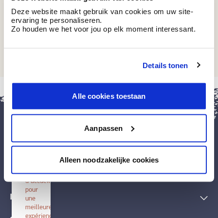
Deze website maakt gebruik van cookies om uw site-
ervaring te personaliseren.
Zo houden we het voor jou op elk moment interessant.
RAL 7045
Telegrijs 1
Details tonen
fermer
Alle cookies toestaan
Installer
BOSS
paints
Aanpassen
Installez
cette
application
Peintures et accessoires
sur
Alleen noodzakelijke cookies
votre
écran
Techniques décoratives
d'accueil
pour
Inspiration
une
meilleure
expérience.