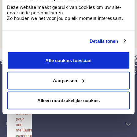
Deze website maakt gebruik van cookies om uw site-
ervaring te personaliseren.
Zo houden we het voor jou op elk moment interessant.
RAL 7008
Kakigrijs
Details tonen
fermer
Alle cookies toestaan
Installer
BOSS
paints
Aanpassen
Installez
cette
application
Peintures et accessoires
sur
Alleen noodzakelijke cookies
votre
écran
Techniques décoratives
d'accueil
pour
Inspiration
une
meilleure
expérience.