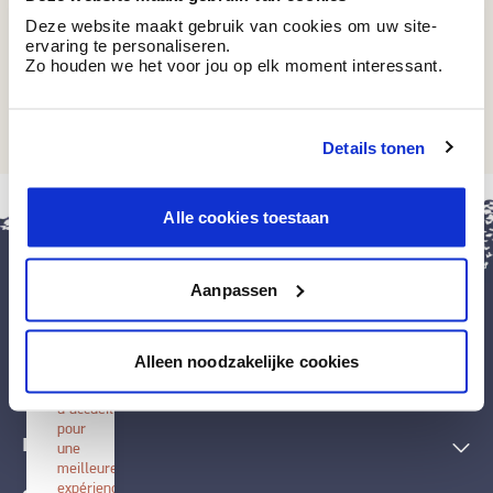
Deze website maakt gebruik van cookies om uw site-
ervaring te personaliseren.
Zo houden we het voor jou op elk moment interessant.
RAL 6034
Pastelturquoise
Details tonen
fermer
Alle cookies toestaan
Installer
BOSS
paints
Aanpassen
Installez
cette
application
Peintures et accessoires
sur
Alleen noodzakelijke cookies
votre
écran
Techniques décoratives
d'accueil
pour
Inspiration
une
meilleure
expérience.