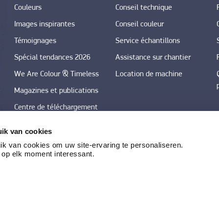
Couleurs
Conseil technique
Images inspirantes
Conseil couleur
Témoignages
Service échantillons
Spécial tendances 2026
Assistance sur chantier
We Are Colour & Timeless
Location de machine
Magazines et publications
Centre de téléchargement
photos
ik van cookies
Tendances couleurs dans
k van cookies om uw site-ervaring te personaliseren.
les techniques décoratives
 op elk moment interessant.
©
2026
BOSS paints
|
Conditions générales