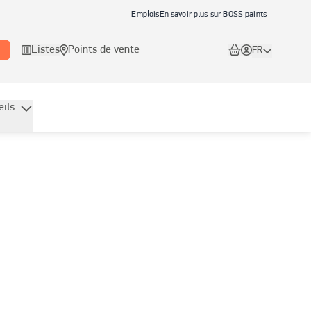
Emplois
En savoir plus sur BOSS paints
Listes
Points de vente
FR
eils