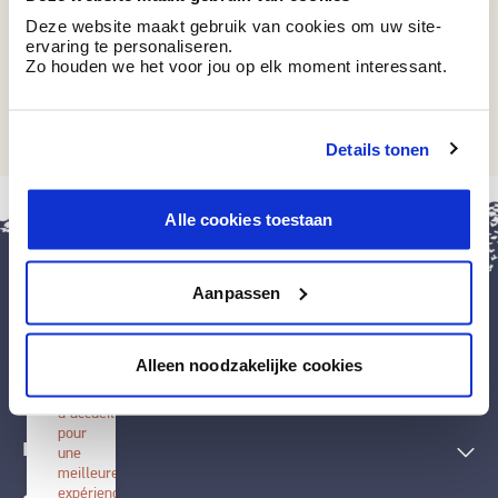
Deze website maakt gebruik van cookies om uw site-
ervaring te personaliseren.
Zo houden we het voor jou op elk moment interessant.
RAL 1013
Parelwit
Details tonen
fermer
Alle cookies toestaan
Installer
BOSS
paints
Aanpassen
Installez
cette
application
Peintures et accessoires
sur
Alleen noodzakelijke cookies
votre
écran
Techniques décoratives
d'accueil
pour
Inspiration
une
meilleure
expérience.