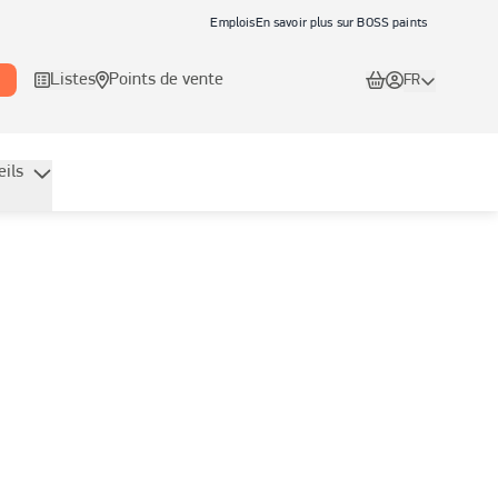
Emplois
En savoir plus sur BOSS paints
Listes
Points de vente
FR
eils