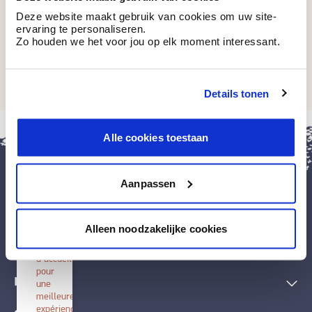
Deze website maakt gebruik van cookies om uw site-
ervaring te personaliseren.
Zo houden we het voor jou op elk moment interessant.
RAL 1004
Goudgeel
Details tonen
fermer
Alle cookies toestaan
Installer
BOSS
paints
Aanpassen
Installez
cette
application
Peintures et accessoires
sur
Alleen noodzakelijke cookies
votre
écran
Techniques décoratives
d'accueil
pour
Inspiration
une
meilleure
expérience.