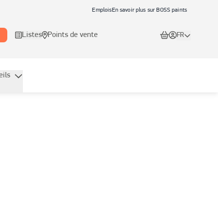
Emplois
En savoir plus sur BOSS paints
Listes
Points de vente
FR
eils