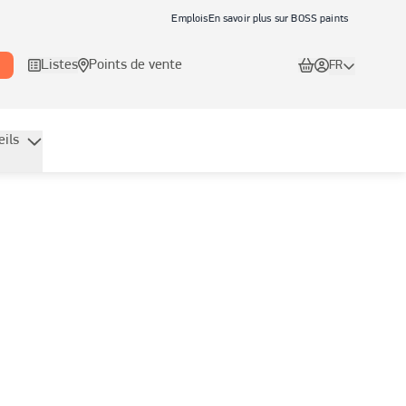
Emplois
En savoir plus sur BOSS paints
Listes
Points de vente
FR
eils