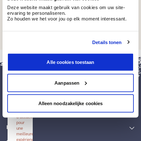
Deze website maakt gebruik van cookies om uw site-
ervaring te personaliseren.
Zo houden we het voor jou op elk moment interessant.
IP 262
Rocky Mountains
Details tonen
fermer
Alle cookies toestaan
Installer
BOSS
paints
Aanpassen
Installez
cette
application
Peintures et accessoires
sur
Alleen noodzakelijke cookies
votre
écran
Techniques décoratives
d'accueil
pour
Inspiration
une
meilleure
expérience.