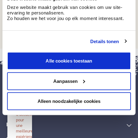
Deze website maakt gebruik van cookies om uw site-
ervaring te personaliseren.
Zo houden we het voor jou op elk moment interessant.
IC 182
Southpole
Details tonen
fermer
Alle cookies toestaan
Installer
BOSS
paints
Aanpassen
Installez
cette
application
Peintures et accessoires
sur
Alleen noodzakelijke cookies
votre
écran
Techniques décoratives
d'accueil
pour
Inspiration
une
meilleure
expérience.