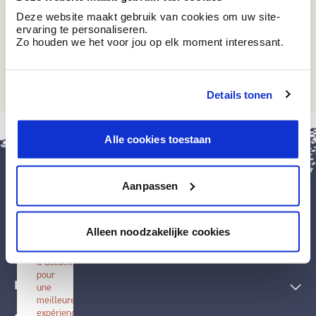
Deze website maakt gebruik van cookies om uw site-
ervaring te personaliseren.
Zo houden we het voor jou op elk moment interessant.
IC 172
Grey Fish
Details tonen
fermer
Alle cookies toestaan
Installer
BOSS
paints
Aanpassen
Installez
cette
application
Peintures et accessoires
sur
Alleen noodzakelijke cookies
votre
écran
Techniques décoratives
d'accueil
pour
Inspiration
une
meilleure
expérience.