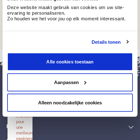
Deze website maakt gebruik van cookies om uw site-
ervaring te personaliseren.
Zo houden we het voor jou op elk moment interessant.
GI 318
Piaf
Details tonen
fermer
Alle cookies toestaan
Installer
BOSS
paints
Aanpassen
Installez
cette
application
Peintures et accessoires
sur
Alleen noodzakelijke cookies
votre
écran
Techniques décoratives
d'accueil
pour
Inspiration
une
meilleure
expérience.