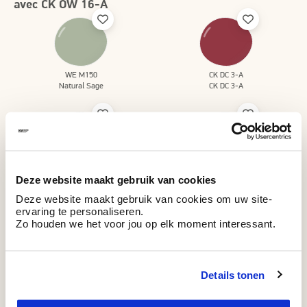
avec CK OW 16-A
WE M150
CK DC 3-A
Natural Sage
CK DC 3-A
WE M57
WE Z076
Deze website maakt gebruik van cookies
Green Leaf
Futuristic Grey
Deze website maakt gebruik van cookies om uw site-
ervaring te personaliseren.
Zo houden we het voor jou op elk moment interessant.
WE M139
WE M71
Details tonen
Crafted Pink
Pottery Blue