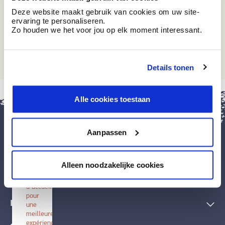
Deze website maakt gebruik van cookies om uw site-
ervaring te personaliseren.
Zo houden we het voor jou op elk moment interessant.
CC 02
Real Lime
Details tonen
fermer
Alle cookies toestaan
Installer
BOSS
paints
Aanpassen
Installez
cette
application
Peintures et accessoires
sur
Alleen noodzakelijke cookies
votre
écran
Techniques décoratives
d'accueil
pour
Inspiration
une
meilleure
expérience.