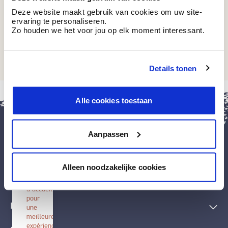
Deze website maakt gebruik van cookies om uw site-
ervaring te personaliseren.
Zo houden we het voor jou op elk moment interessant.
BT 7-02 P
Cornsilk
Details tonen
fermer
Alle cookies toestaan
Installer
BOSS
paints
Aanpassen
Installez
cette
application
Peintures et accessoires
sur
Alleen noodzakelijke cookies
votre
écran
Techniques décoratives
d'accueil
pour
Inspiration
une
meilleure
expérience.