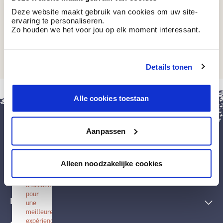
Deze website maakt gebruik van cookies om uw site-
ervaring te personaliseren.
Zo houden we het voor jou op elk moment interessant.
BT 6-83 M1
Black Hole
Details tonen
fermer
Alle cookies toestaan
Installer
BOSS
paints
Aanpassen
Installez
cette
application
Peintures et accessoires
sur
Alleen noodzakelijke cookies
votre
écran
Techniques décoratives
d'accueil
pour
Inspiration
une
meilleure
expérience.