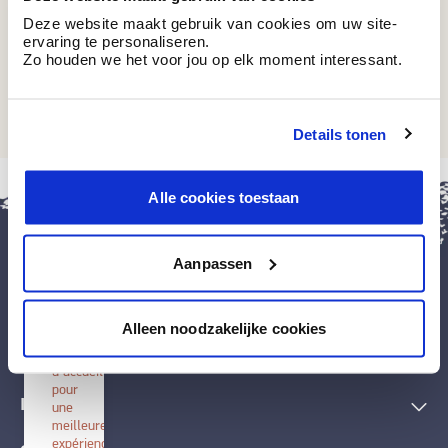
Deze website maakt gebruik van cookies om uw site-
ervaring te personaliseren.
Zo houden we het voor jou op elk moment interessant.
BT 6-33 M9
Oriental Chic
Details tonen
fermer
Alle cookies toestaan
Installer
BOSS
paints
Aanpassen
Installez
cette
application
Peintures et accessoires
sur
Alleen noodzakelijke cookies
votre
écran
Techniques décoratives
d'accueil
pour
Inspiration
une
meilleure
expérience.