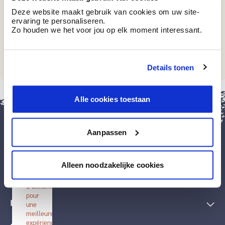
Deze website maakt gebruik van cookies om uw site-
ervaring te personaliseren.
Zo houden we het voor jou op elk moment interessant.
BT 5-82 R6
Fog
Details tonen
fermer
Alle cookies toestaan
Installer
BOSS
paints
Aanpassen
Installez
cette
application
Peintures et accessoires
sur
Alleen noodzakelijke cookies
votre
écran
Techniques décoratives
d'accueil
pour
Inspiration
une
meilleure
expérience.