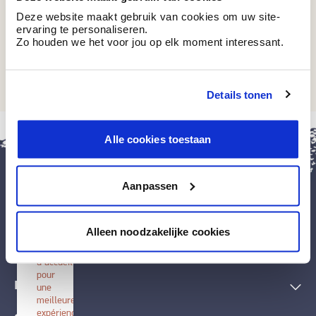
Deze website maakt gebruik van cookies om uw site-
ervaring te personaliseren.
Zo houden we het voor jou op elk moment interessant.
BT 5-81 S7
Fresh Cotton
Details tonen
fermer
Alle cookies toestaan
Installer
BOSS
paints
Aanpassen
Installez
cette
application
Peintures et accessoires
sur
Alleen noodzakelijke cookies
votre
écran
Techniques décoratives
d'accueil
pour
Inspiration
une
meilleure
expérience.