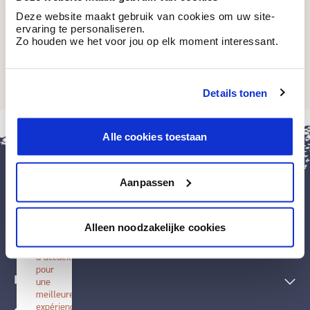
Deze website maakt gebruik van cookies om uw site-
ervaring te personaliseren.
Zo houden we het voor jou op elk moment interessant.
BT 5-73 R7
Mammuth
Details tonen
fermer
Alle cookies toestaan
Installer
BOSS
paints
Aanpassen
Installez
cette
application
Peintures et accessoires
sur
Alleen noodzakelijke cookies
votre
écran
Techniques décoratives
d'accueil
pour
Inspiration
une
meilleure
expérience.