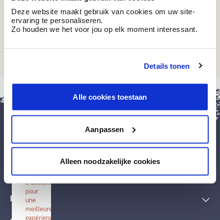
Deze website maakt gebruik van cookies om uw site-
ervaring te personaliseren.
Zo houden we het voor jou op elk moment interessant.
BT 5-03 R1
Charcoal
Details tonen
fermer
Alle cookies toestaan
Installer
BOSS
paints
Aanpassen
Installez
cette
application
Peintures et accessoires
sur
Alleen noodzakelijke cookies
votre
écran
Techniques décoratives
d'accueil
pour
Inspiration
une
meilleure
expérience.