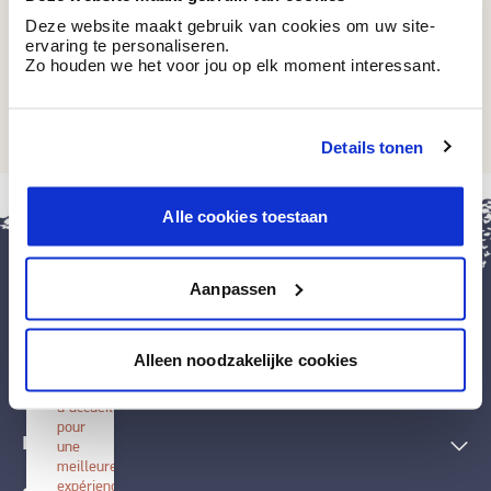
Deze website maakt gebruik van cookies om uw site-
ervaring te personaliseren.
Zo houden we het voor jou op elk moment interessant.
BT 12-35
Pixie Blue
Details tonen
fermer
Alle cookies toestaan
Installer
BOSS
paints
Aanpassen
Installez
cette
application
Peintures et accessoires
sur
Alleen noodzakelijke cookies
votre
écran
Techniques décoratives
d'accueil
pour
Inspiration
une
meilleure
expérience.