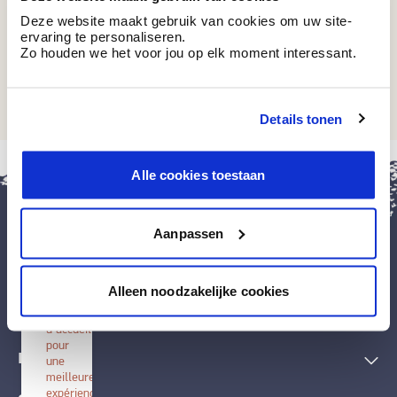
Deze website maakt gebruik van cookies om uw site-
ervaring te personaliseren.
Zo houden we het voor jou op elk moment interessant.
BT 11-38 P
Happily Evergreen
Details tonen
fermer
Alle cookies toestaan
Installer
BOSS
paints
Aanpassen
Installez
cette
application
Peintures et accessoires
sur
Alleen noodzakelijke cookies
votre
écran
Techniques décoratives
d'accueil
pour
Inspiration
une
meilleure
expérience.