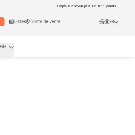
Emplois
En savoir plus sur BOSS paints
Listes
Points de vente
FR
eils