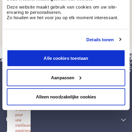
Deze website maakt gebruik van cookies om uw site-
ervaring te personaliseren.
Zo houden we het voor jou op elk moment interessant.
BT 11-25 M
Modest Green
Details tonen
fermer
Alle cookies toestaan
Installer
BOSS
paints
Aanpassen
Installez
cette
application
Peintures et accessoires
sur
Alleen noodzakelijke cookies
votre
écran
Techniques décoratives
d'accueil
pour
Inspiration
une
meilleure
expérience.