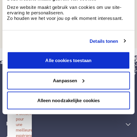
Deze website maakt gebruik van cookies om uw site-
ervaring te personaliseren.
Zo houden we het voor jou op elk moment interessant.
BT 11-24 M
Back To Basics
Details tonen
fermer
Alle cookies toestaan
Installer
BOSS
paints
Aanpassen
Installez
cette
application
Peintures et accessoires
sur
Alleen noodzakelijke cookies
votre
écran
Techniques décoratives
d'accueil
pour
Inspiration
une
meilleure
expérience.