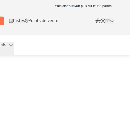
Emplois
En savoir plus sur BOSS paints
Listes
Points de vente
FR
eils