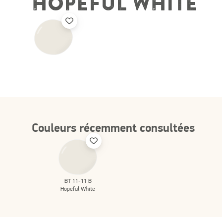
HOPEFUL WHITE
Couleurs récemment consultées
BT 11-11 B
Hopeful White