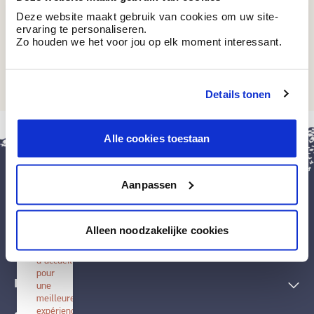
Deze website maakt gebruik van cookies om uw site-
ervaring te personaliseren.
Zo houden we het voor jou op elk moment interessant.
BT 10-27 U
Concrete Like
Details tonen
fermer
Alle cookies toestaan
Installer
BOSS
paints
Aanpassen
Installez
cette
application
Peintures et accessoires
sur
Alleen noodzakelijke cookies
votre
écran
Techniques décoratives
d'accueil
pour
Inspiration
une
meilleure
expérience.