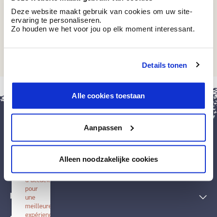
Deze website maakt gebruik van cookies om uw site-
ervaring te personaliseren.
Zo houden we het voor jou op elk moment interessant.
BT 10-11 H
Stonehenge Grey
Details tonen
fermer
Alle cookies toestaan
Installer
BOSS
paints
Aanpassen
Installez
cette
application
Peintures et accessoires
sur
Alleen noodzakelijke cookies
votre
écran
Techniques décoratives
d'accueil
pour
Inspiration
une
meilleure
expérience.