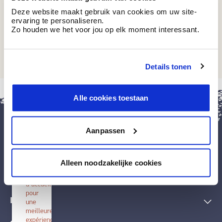
Deze website maakt gebruik van cookies om uw site-
ervaring te personaliseren.
Zo houden we het voor jou op elk moment interessant.
BG 10
BG 10
Details tonen
fermer
Alle cookies toestaan
Installer
BOSS
paints
Aanpassen
Installez
cette
application
Peintures et accessoires
sur
Alleen noodzakelijke cookies
votre
écran
Techniques décoratives
d'accueil
pour
Inspiration
une
meilleure
expérience.