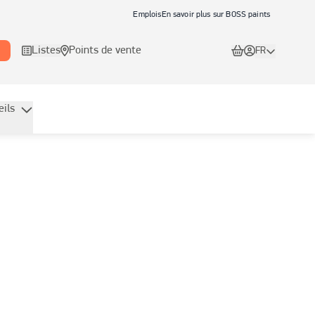
Emplois
En savoir plus sur BOSS paints
Listes
Points de vente
FR
eils